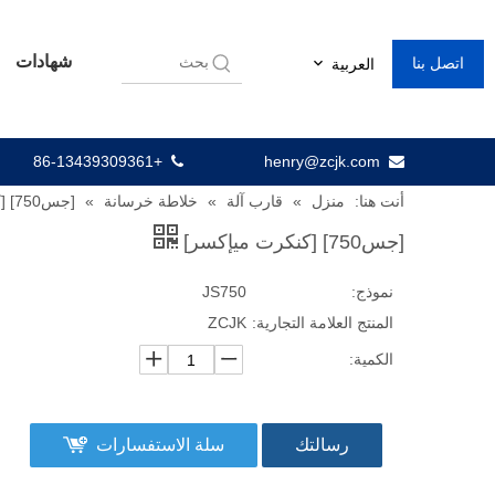
شهادات
اتصل بنا
العربية
+86-13439309361
henry@zcjk.com


أنت هنا:
منزل
»
قارب آلة
»
خلاطة خرسانة
»
[جس750] [كنكرت ميإكسر]
[جس750] [كنكرت ميإكسر]
نموذج:
JS750
المنتج العلامة التجارية:
ZCJK
الكمية:
رسالتك
سلة الاستفسارات