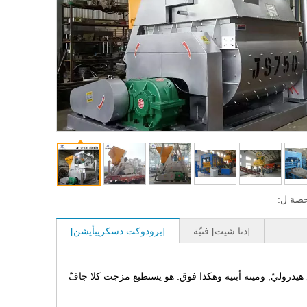
صة ل:
[دتا شيت] فنيّة
[برودوكت دسكريبأيشن]
يع هيدروليّ, ومينة أبنية وهكذا فوق. هو يستطيع مزجت كلا جافّ