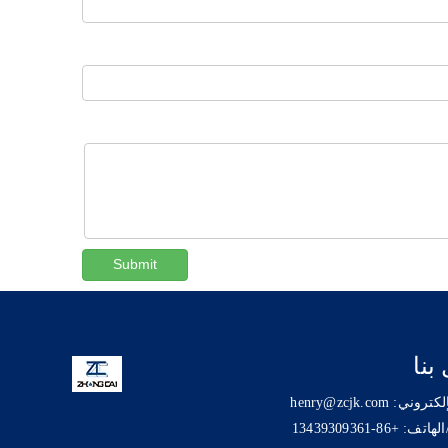
Submit
بنا
ني: henry@zcjk.com
 +86-13439309361