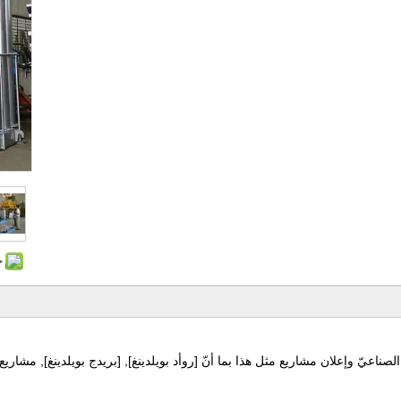
ح
الصناعيّ وإعلان مشاريع مثل هذا بما أنّ [روأد بويلدينغ], [بريدج بويلدينغ], مشار