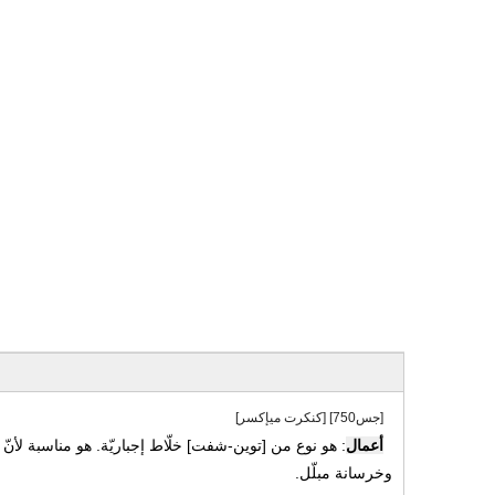
[جس750] [كنكرت ميإكسر]
أعمال
: هو نوع من [توين-شفت] خلّاط إجباريّة. هو مناسبة لأنّ 
وخرسانة مبلّل.