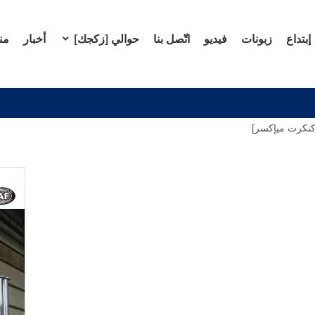
إبتداع
زبونات
فيديو
اتّصل بنا
حوالي [زكجك]
أخبار
من