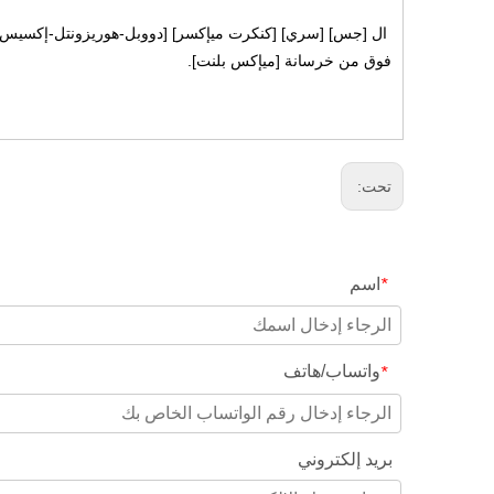
ال [جس] [سري] [كنكرت ميإكسر] [دووبل-هوريزونتل-إكسيس-تب] ي
فوق من خرسانة [ميإكس بلنت].
تحت:
اسم
*
واتساب/هاتف
*
بريد إلكتروني