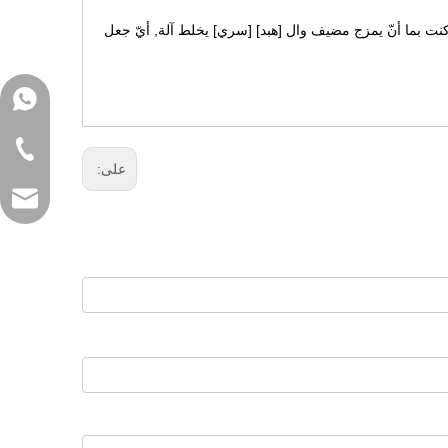
نت بما أنّ يمزج مضيف وال [هبد] [سري] يخلط آلة, أيّ جعل
واتساب
هاتف
على:
Email