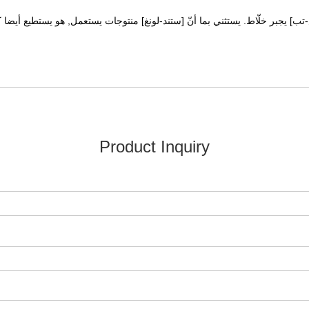
جبر خلّاط. يستثني بما أنّ [ستند-لونغ] منتوجات يستعمل, هو يستطيع أيضا ك
Product Inquiry