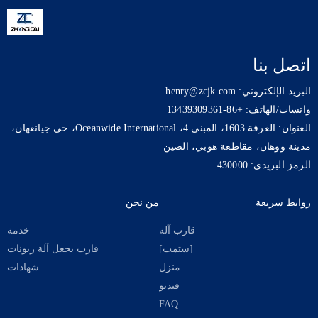
اتصل بنا
البريد الإلكتروني: henry@zcjk.com
واتساب/الهاتف: +86-13439309361
العنوان: الغرفة 1603، المبنى 4، Oceanwide International، حي جيانغهان،
مدينة ووهان، مقاطعة هوبي، الصين
الرمز البريدي: 430000
روابط سريعة
من نحن
قارب آلة
خدمة
[ستمب]
قارب يجعل آلة زبونات
منزل
شهادات
فيديو
FAQ